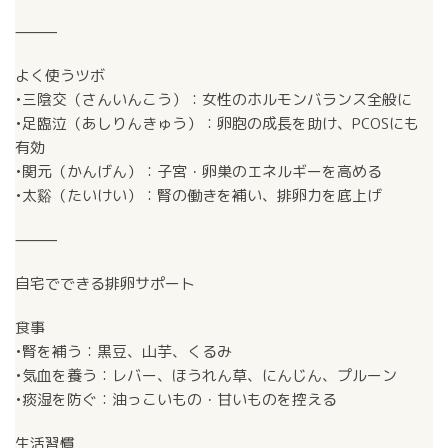
⸻
よく使うツボ
•三陰交（さんいんこう）：女性のホルモンバランス全般に
•足臨泣（あしりんきゅう）：卵胞の成長を助け、PCOSにも
有効
•関元（かんげん）：子宮・卵巣のエネルギーを高める
•太谿（たいけい）：腎の働きを補い、排卵力を底上げ
⸻
自宅でできる排卵サポート
食事
•腎を補う：黒豆、山芋、くるみ
•気血を養う：レバー、ほうれん草、にんじん、プルーン
•痰湿を防ぐ：油っこいもの・甘いものを控える
生活習慣