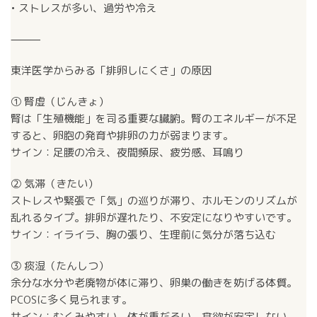
• ストレスが多い、過労や冷え
⸻
東洋医学からみる「排卵しにくさ」の原因
① 腎虚（じんきょ）
腎は「生殖機能」を司る重要な臓腑。腎のエネルギーが不足
すると、卵胞の発育や排卵の力が弱まります。
サイン：足腰の冷え、夜間頻尿、疲労感、耳鳴り
② 気滞（きたい）
ストレスや緊張で「気」の巡りが滞り、ホルモンのリズムが
乱れるタイプ。排卵が遅れたり、不安定になりやすいです。
サイン：イライラ、胸の張り、生理前に気分が落ち込む
③ 痰湿（たんしつ）
余分な水分や老廃物が体に滞り、卵巣の働きを妨げる体質。
PCOSに多く見られます。
サイン：むくみやすい、体が重だるい、食欲が安定しない