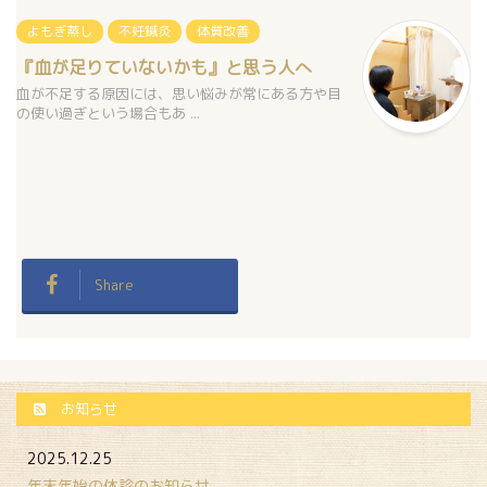
よもぎ蒸し
不妊鍼灸
体質改善
『血が足りていないかも』と思う人へ
血が不足する原因には、思い悩みが常にある方や目
の使い過ぎという場合もあ ...
Share
お知らせ
2025.12.25
年末年始の休診のお知らせ