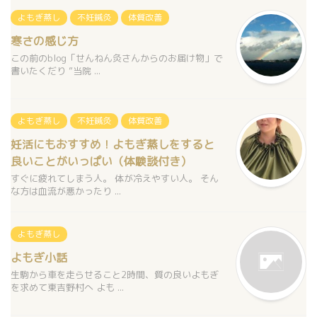
よもぎ蒸し
不妊鍼灸
体質改善
寒さの感じ方
この前のblog「せんねん灸さんからのお届け物」で
書いたくだり ”当院 ...
よもぎ蒸し
不妊鍼灸
体質改善
妊活にもおすすめ！よもぎ蒸しをすると
良いことがいっぱい（体験談付き）
すぐに疲れてしまう人。 体が冷えやすい人。 そん
な方は血流が悪かったり ...
よもぎ蒸し
よもぎ小話
生駒から車を走らせること2時間、質の良いよもぎ
を求めて東吉野村へ よも ...