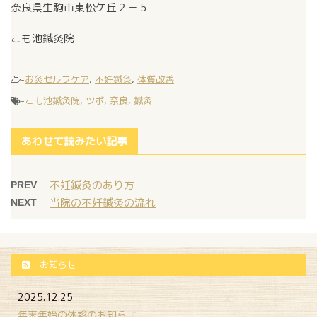
奈良県生駒市東松ケ丘２－５
こも池鍼灸院
-
お灸セルフケア
,
不妊鍼灸
,
体質改善
-
こも池鍼灸院
,
ツボ
,
奈良
,
鍼灸
あわせて読みたい記事
不妊鍼灸のあり方
PREV
当院の不妊鍼灸の流れ
NEXT
お知らせ
2025.12.25
年末年始の休診のお知らせ