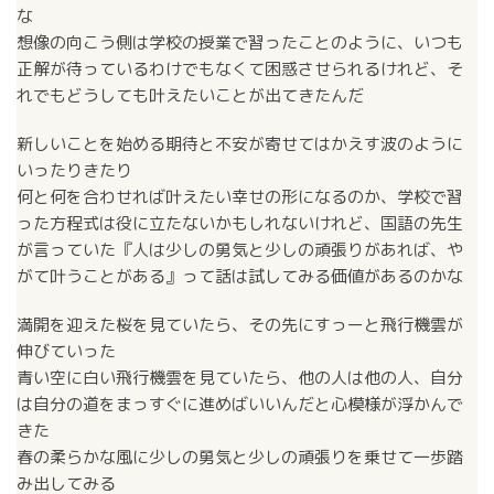
な
想像の向こう側は学校の授業で習ったことのように、いつも
正解が待っているわけでもなくて困惑させられるけれど、そ
れでもどうしても叶えたいことが出てきたんだ
新しいことを始める期待と不安が寄せてはかえす波のように
いったりきたり
何と何を合わせれば叶えたい幸せの形になるのか、学校で習
った方程式は役に立たないかもしれないけれど、国語の先生
が言っていた『人は少しの勇気と少しの頑張りがあれば、や
がて叶うことがある』って話は試してみる価値があるのかな
満開を迎えた桜を見ていたら、その先にすっーと飛行機雲が
伸びていった
青い空に白い飛行機雲を見ていたら、他の人は他の人、自分
は自分の道をまっすぐに進めばいいんだと心模様が浮かんで
きた
春の柔らかな風に少しの勇気と少しの頑張りを乗せて一歩踏
み出してみる