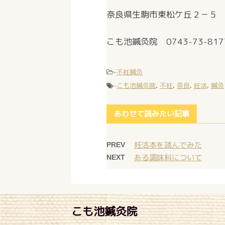
奈良県生駒市東松ケ丘２－５
こも池鍼灸院 0743-73-817
-
不妊鍼灸
-
こも池鍼灸院
,
不妊
,
奈良
,
妊活
,
鍼灸
あわせて読みたい記事
妊活本を読んでみた
PREV
ある調味料について
NEXT
こも池鍼灸院